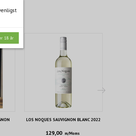
venligst
er 18 år
GNON
LOS NOQUES SAUVIGNON BLANC 2022
ALPASIÓN
129,00
m/Moms