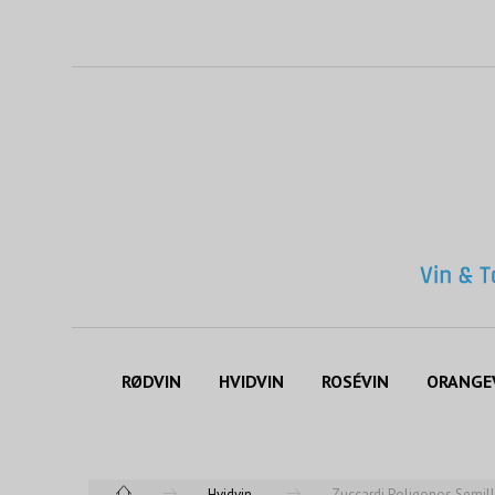
RØDVIN
HVIDVIN
ROSÉVIN
ORANGE
Hvidvin
Zuccardi Poligonos Semil