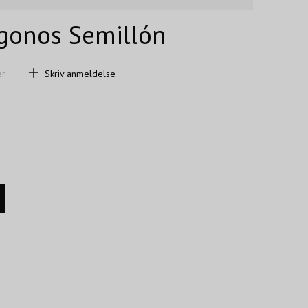
igonos Semillón
er
Skriv anmeldelse