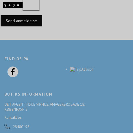
Send anmeldelse
FIND OS PÅ
BUTIKS INFORMATION
DET ARGENTINSKE VINHUS, AMAGERBROGADE 18,
KØBENHAVN S
Kontakt os:
28480198