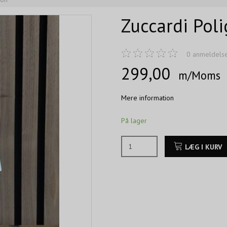
Zuccardi Pol
0
anmeldels
299,00
m/Moms
Mere information
På lager
LÆG I KURV