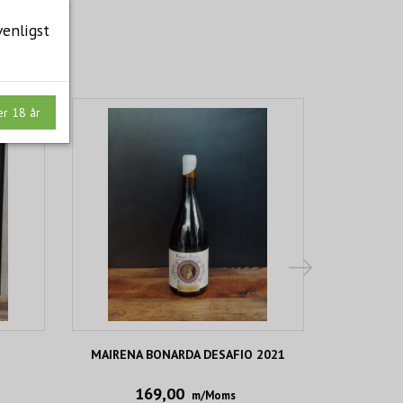
venligst
er 18 år
MAIRENA BONARDA DESAFIO 2021
FUNKENHAU
169,00
m/Moms