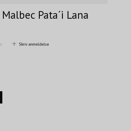
 Malbec Pata´i Lana
er
Skriv anmeldelse