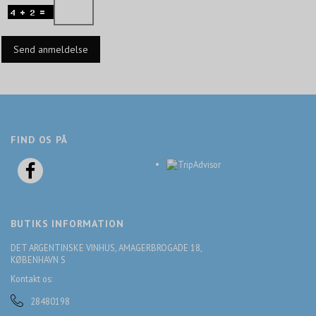
Send anmeldelse
FIND OS PÅ
BUTIKS INFORMATION
DET ARGENTINSKE VINHUS, AMAGERBROGADE 18,
KØBENHAVN S
Kontakt os:
28480198