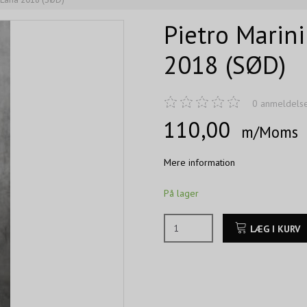
Pietro Marini
2018 (SØD)
0
anmeldels
110,00
m/Moms
Mere information
På lager
LÆG I KURV