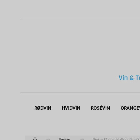
RØDVIN
HVIDVIN
ROSÉVIN
ORANGE
Rødvin
Pietro Marini Malbec Pata´