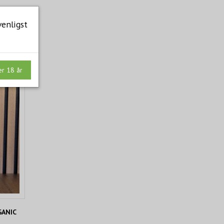
venligst
er 18 år
GANIC