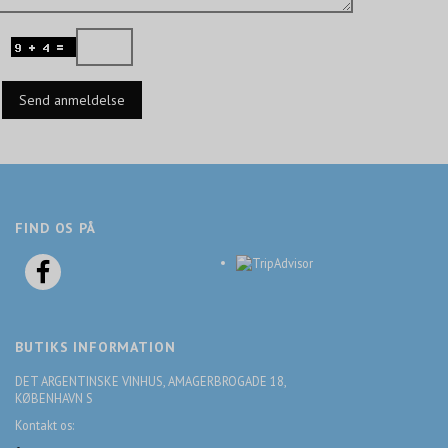
Send anmeldelse
FIND OS PÅ
BUTIKS INFORMATION
DET ARGENTINSKE VINHUS, AMAGERBROGADE 18,
KØBENHAVN S
Kontakt os: