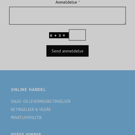
Anmeldelse
Send anmeldelse
ONLINE HANDEL
SALGS- OG LEVERINGSBETINGELSER
BETINGELSER & VILKÅR
PRIVATLIVSPOLITIK
VORES VINBAR