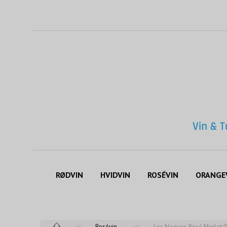
RØDVIN
HVIDVIN
ROSÉVIN
ORANGE
Rosévin
Los Noques Rosé Merlot/