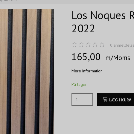
Los Noques R
2022
0
anmeldels
165,00
m/Moms
Mere information
På lager
LÆG I KURV