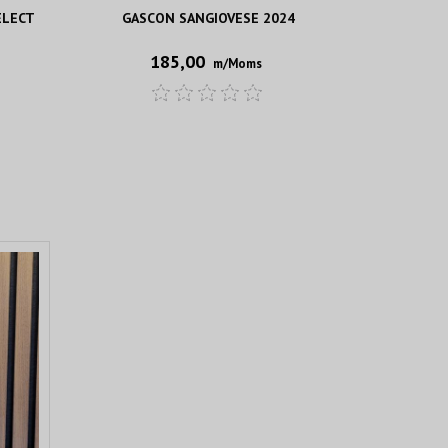
ELECT
GASCON SANGIOVESE 2024
FAMILIA 
C
185,00
m/Moms