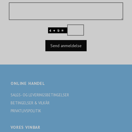
Send anmeldelse
ONLINE HANDEL
SALGS- OG LEVERINGSBETINGELSER
BETINGELSER & VILKÅR
PRIVATLIVSPOLITIK
VORES VINBAR