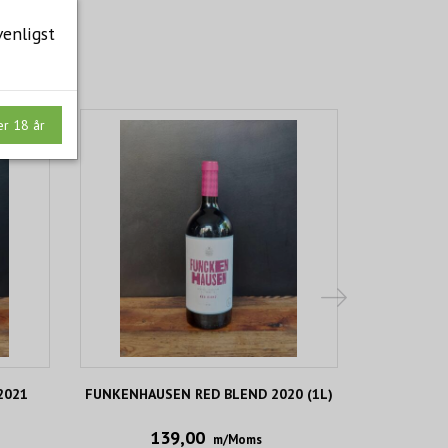
venligst
er 18 år
2021
FUNKENHAUSEN RED BLEND 2020 (1L)
FINCA GA
139,00
m/Moms