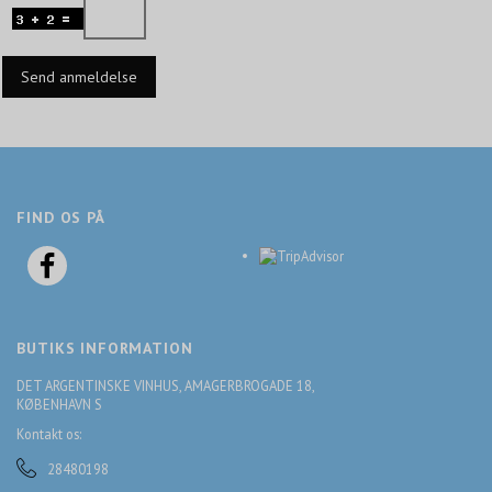
Send anmeldelse
FIND OS PÅ
BUTIKS INFORMATION
DET ARGENTINSKE VINHUS, AMAGERBROGADE 18,
KØBENHAVN S
Kontakt os:
28480198