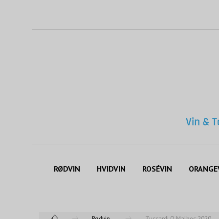
RØDVIN
HVIDVIN
ROSÉVIN
ORANGE
Rødvin
Zuccardi Q Malbec 2020