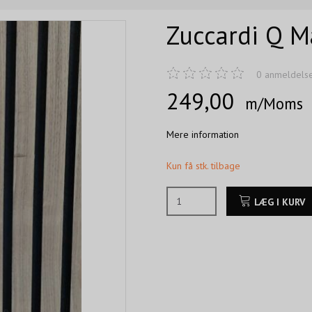
Zuccardi Q M
0
anmeldels
249,00
m/Moms
Mere information
Kun få stk. tilbage
LÆG I KURV