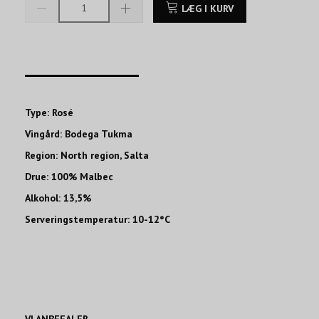
LÆG I KURV
____________________
Type: Rosé
Vingård: Bodega Tukma
Region: North region, Salta
Drue: 100% Malbec
Alkohol: 13,5%
Serveringstemperatur: 10-12°C
VI ANBEFALER