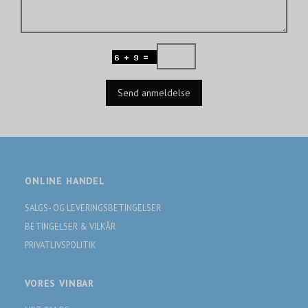
Send anmeldelse
ONLINE HANDEL
SALGS- OG LEVERINGSBETINGELSER
BETINGELSER & VILKÅR
PRIVATLIVSPOLITIK
VORES VINBAR