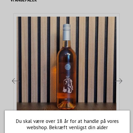
Du skal være over 18 år for at handle på vores
webshop. Bekræft venligst din alder
LOS NOQUES ROSÉ MERLOT/SYRAH 2022